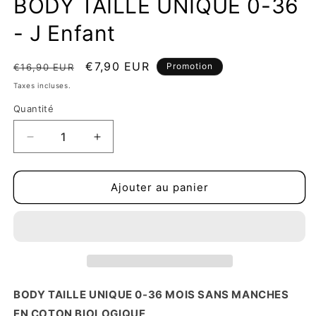
BODY TAILLE UNIQUE 0-36
modale
m
- J Enfant
Prix
Prix
€7,90 EUR
Promotion
€16,90 EUR
habituel
promotionnel
Taxes incluses.
Quantité
Réduire
Augmenter
la
la
quantité
quantité
de
de
Ajouter au panier
BODY
BODY
TAILLE
TAILLE
UNIQUE
UNIQUE
0-
0-
36
36
-
-
J
J
BODY TAILLE UNIQUE 0-36 MOIS SANS MANCHES
Enfant
Enfant
EN COTON BIOLOGIQUE