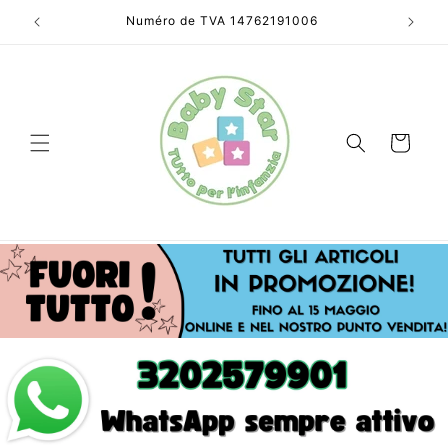
et
passer
uits !
Numéro de TVA 14762191006
au
contenu
Panier