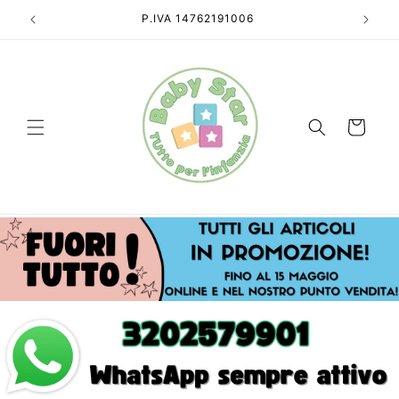
Vai
direttamente
tti!
P.IVA 14762191006
ai contenuti
Carrello